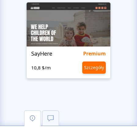
SayHere
BusU
Premium
10,8 $/m
Szczegóły
10,8 