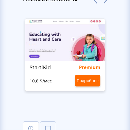
StartiKid
SayH
Premium
10,8 $/мес
Подробнее
10,8 $