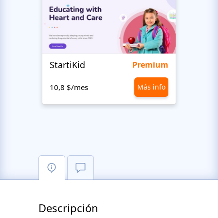
StartiKid
SayH
Premium
10,8 $/mes
Más info
10,8 
Descripción