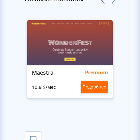
Maestra
Stud
Premium
10,8 $/мес
Подробнее
10,8 $