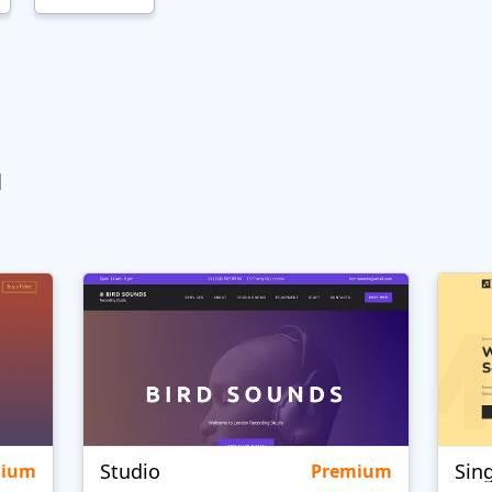
ы
Studio
Sin
mium
Premium