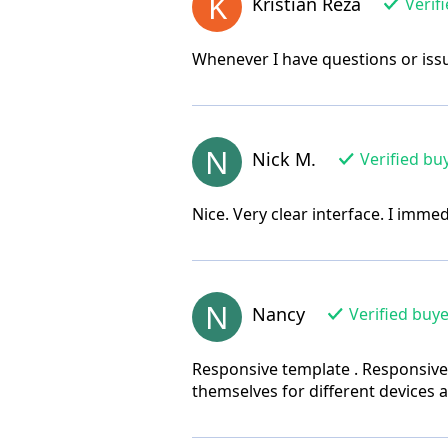
K
Kristian Reza
Verif
Whenever I have questions or issu
N
Nick M.
Verified bu
Nice. Very clear interface. I imme
N
Nancy
Verified buy
Responsive template . Responsive
themselves for different devices 