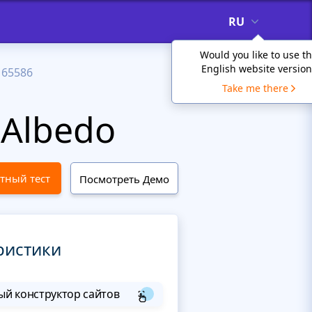
RU
Would you like to use t
English website version
65586
Take me there
Albedo
тный тест
Посмотреть Демо
ристики
й конструктор сайтов