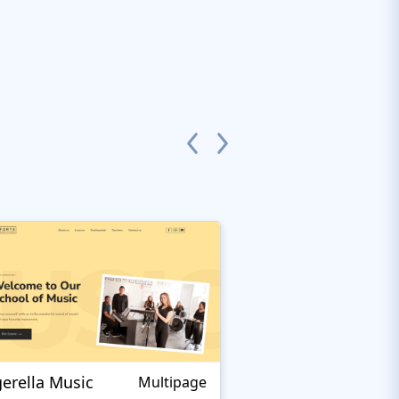
gerella Music
Theurgy
Multipage