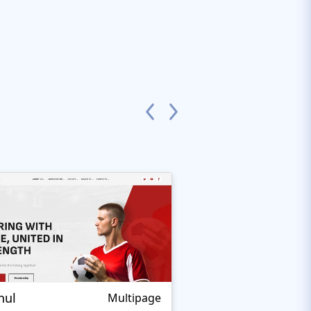
nul
Nextprest Extrem
Multipage