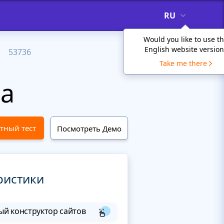
RU
Would you like to use t
English website version
53736
Take me there
ба
тный тест
Посмотреть Демо
ристики
й конструктор сайтов