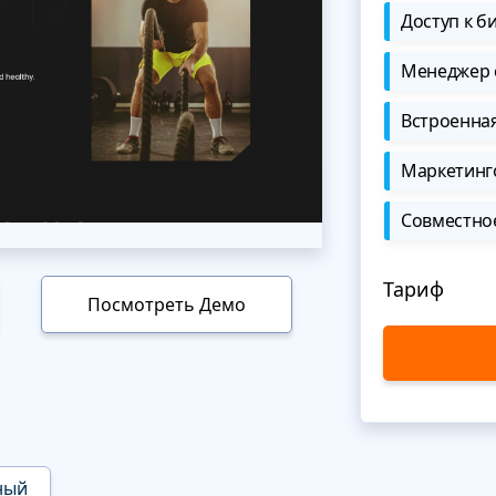
Доступ к б
Менеджер 
Встроенна
Маркетинг
Совместно
Тариф
Посмотреть Демо
ный