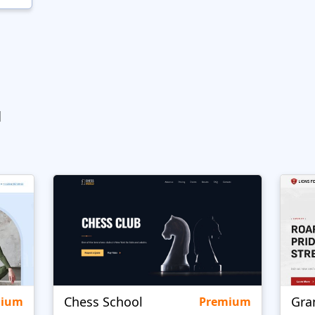
ы
Chess School
Gra
mium
Premium