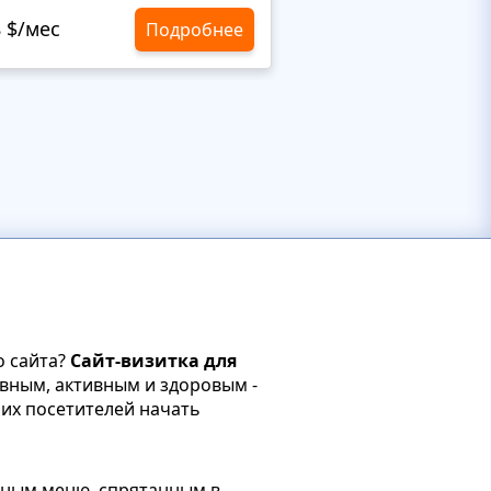
8 $/мес
10,8 $/мес
Подробнее
о сайта?
Сайт-визитка для
вным, активным и здоровым -
их посетителей начать
бным меню, спрятанным в