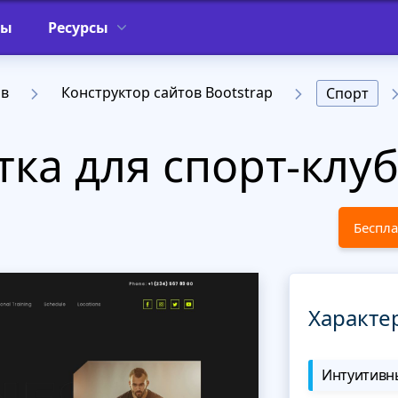
фы
Ресурсы
ов
Конструктор сайтов Bootstrap
Спорт
тка для спорт-клу
Беспла
Характе
Интуитивны