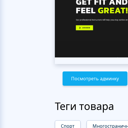
Посмотреть админку
Теги товара
Спорт
Многостранич