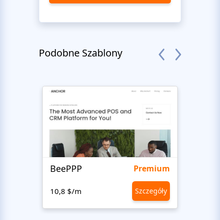
Podobne Szablony
BeePPP
Conn
Premium
10,8 $/m
Szczegóły
10,8 