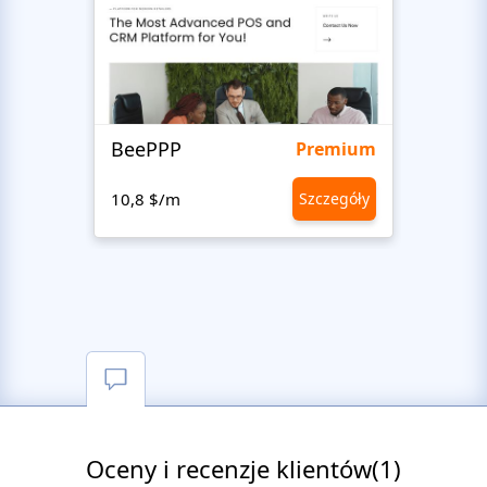
BeePPP
Supp
Premium
10,8 $/m
Szczegóły
10,8 
Oceny i recenzje klientów(1)