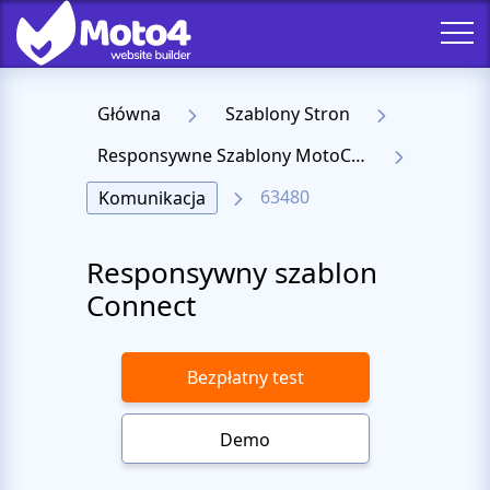
Główna
Szablony Stron
Responsywne Szablony MotoCMS 3
63480
Komunikacja
Responsywny szablon
Connect
Bezpłatny test
Demo