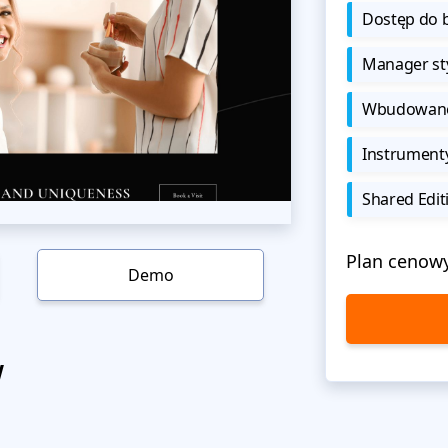
Dostęp do b
Manager sty
Wbudowane 
Instrument
Shared Edit
Plan cenow
Demo
w