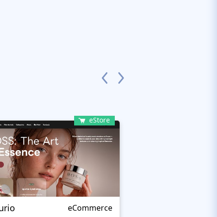
eStore
urio
Femius
eCommerce