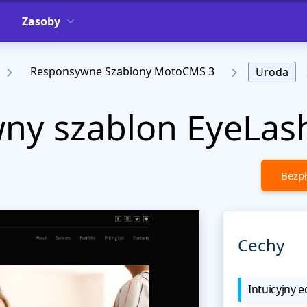
Zasoby
Responsywne Szablony MotoCMS 3
Uroda
ny szablon EyeLas
Bezpł
Cechy
Intuicyjny e