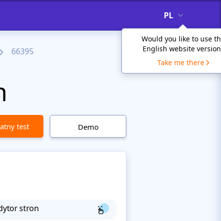
PL
Would you like to use t
English website version
66395
Take me there
h
atny test
Demo
dytor stron