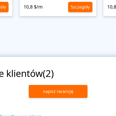
10,8 $/m
10,
óły
Szczegóły
e klientów(2)
napisz recenzję