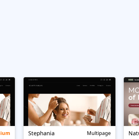
Stephania
Nat
mium
Multipage