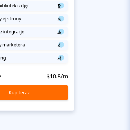
iblioteki zdjęć
lej strony
integracje
y marketera
ing
y
$10.8/m
Kup teraz