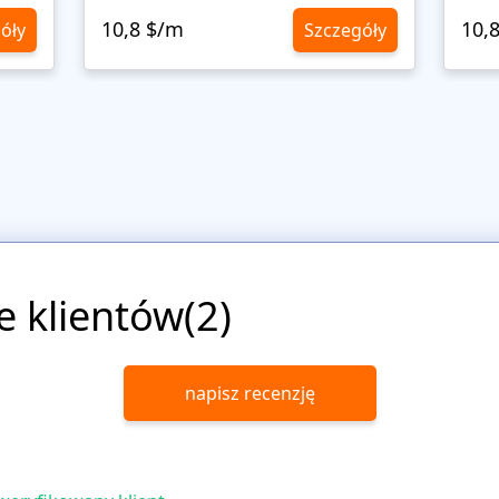
10,8 $/m
10,
óły
Szczegóły
e klientów(2)
napisz recenzję