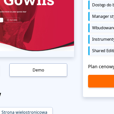
Dostęp do b
Manager sty
Wbudowane 
Instrument
Shared Edit
Plan cenow
Demo
w
Strona wielostronicowa