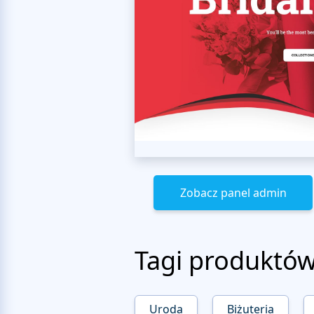
Zobacz panel admin
Tagi produktó
Uroda
Biżuteria