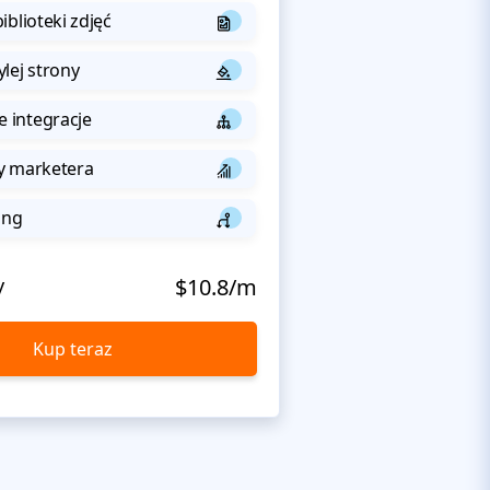
iblioteki zdjęć
lej strony
integracje
y marketera
ing
y
$10.8/m
Kup teraz