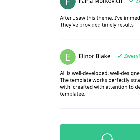
F
Faina Morkovich
Zw
After I saw this theme, I've imme
They've provided timely results
E
Elinor Blake
Zweryf
All is well-developed, well-design
The template works perfectly strai
with. creafted with attention to 
templatee.