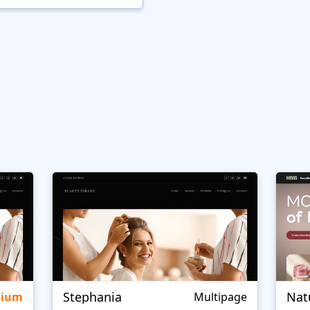
Stephania
Nat
mium
Multipage