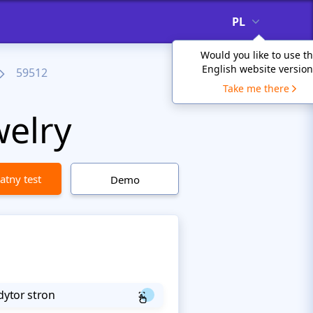
PL
Would you like to use t
English website version
59512
Take me there
welry
atny test
Demo
dytor stron