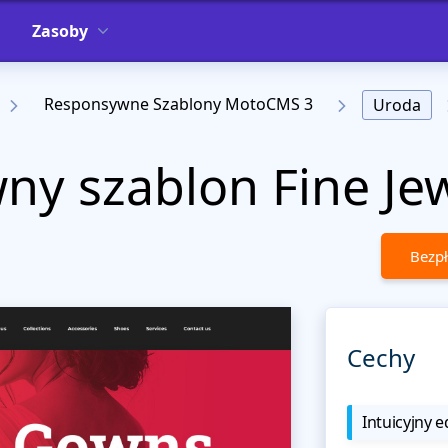
Zasoby
Responsywne Szablony MotoCMS 3
Uroda
y szablon Fine Je
Bezpł
Cechy
Intuicyjny e