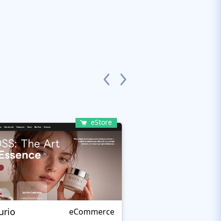
eStore
urio
Femius
eCommerce