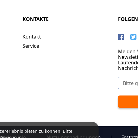
KONTAKTE
FOLGEN
Kontakt
Service
Melden S
Newslett
Laufend
Nachric
ererlebnis bieten zu können. Bitte
zrichtlinie
|
Nutzungsbedingungen
|
Erstatt
rformance.