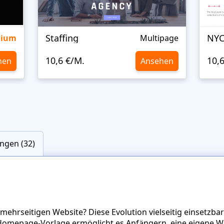
Staffing
NYC
mium
Multipage
10,6 €/M.
10,
hen
Ansehen
ngen (32)
 mehrseitigen Website? Diese Evolution vielseitig einsetzba
omepage-Vorlage ermöglicht es Anfängern, eine eigene W