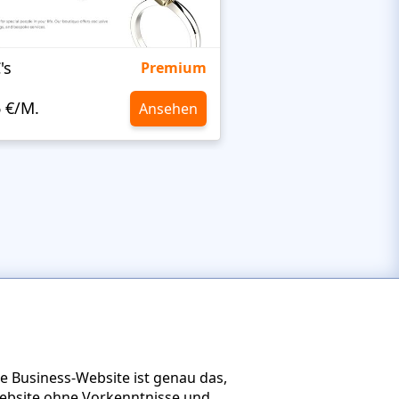
's
Targetty Agency
Premium
6 €/M.
10,6 €/M.
Ansehen
re Business-Website ist genau das,
ebsite ohne Vorkenntnisse und