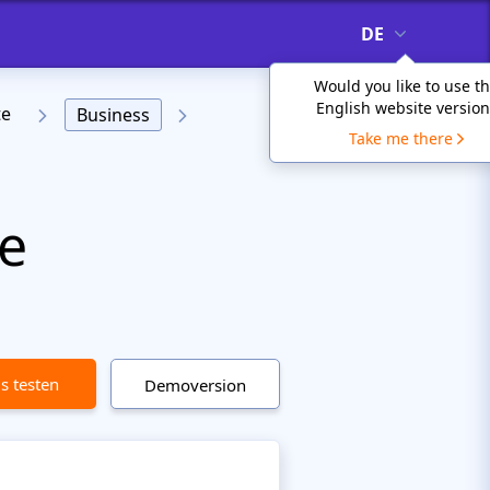
DE
Would you like to use t
English website version
te
Business
Take me there
re
is testen
Demoversion