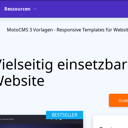
Ressourcen
MotoCMS 3 Vorlagen - Responsive Templates für Websi
ielseitig einsetzba
Website
Grat
BESTSELLER