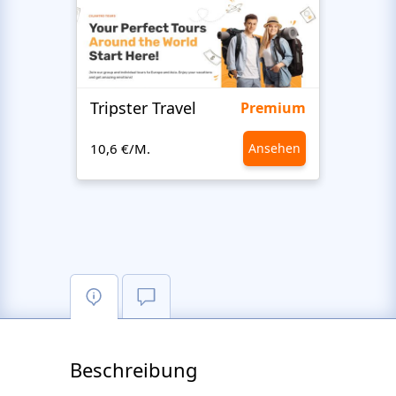
Tripster Travel
Adve
Premium
10,6 €/M.
Ansehen
10,6 €
Beschreibung