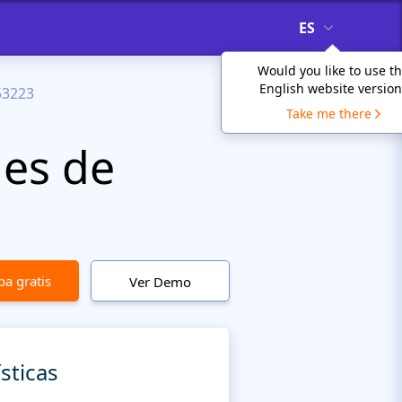
ES
Would you like to use t
English website version
53223
Take me there
jes de
a gratis
Ver Demo
sticas