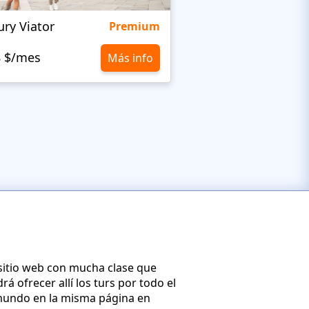
ury Viator
Viator
Premium
8 $/mes
10,8 $/mes
Más info
sitio web con mucha clase que
á ofrecer allí los turs por todo el
 mundo en la misma página en