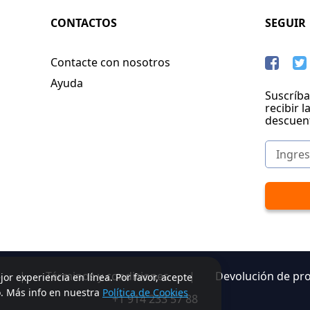
CONTACTOS
SEGUIR
Contacte con nosotros
Ayuda
Suscríba
recibir l
descuen
|
Términos y condiciones
|
Devolución de pr
jor experiencia en línea. Por favor, acepte
o. Más info en nuestra
Política de Cookies
+1 914 233 57 88