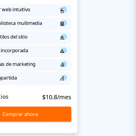
 web intuitivo
blioteca multimedia
ilos del sitio
 incorporada
as de marketing
mpartida
cios
$10.8/mes
Comprar ahora