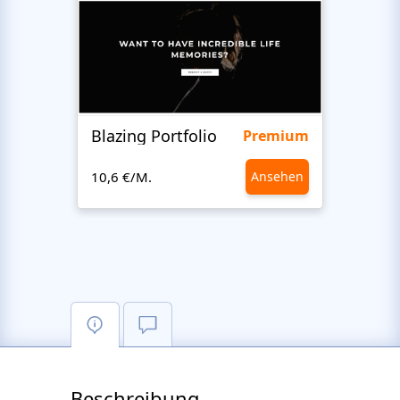
Blazing Portfolio
Staff
Premium
10,6 €/M.
Ansehen
10,6 €
Beschreibung