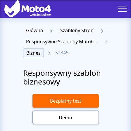
Główna
Szablony Stron
Responsywne Szablony MotoCMS 3
52345
Biznes
Responsywny szablon
biznesowy
Bezpłatny test
Demo