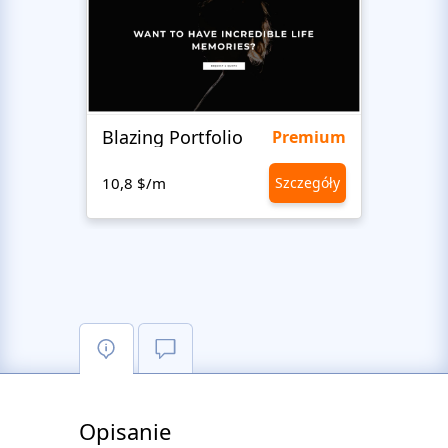
Blazing Portfolio
Staff
Premium
10,8 $/m
Szczegóły
10,8 
Opisanie