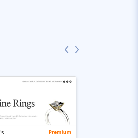
's
Targetty Agency
Premium