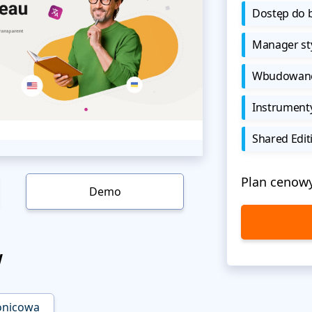
Dostęp do b
Manager sty
Wbudowane 
Instrument
Shared Edit
Plan cenow
Demo
w
onicowa