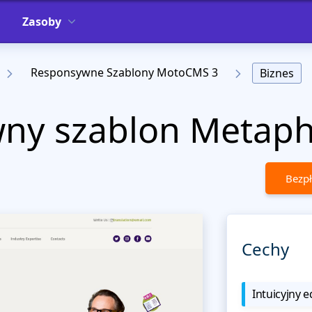
Zasoby
Responsywne Szablony MotoCMS 3
Biznes
ny szablon Metaph
Bezpł
Cechy
Intuicyjny e