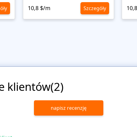
10,8 $/m
10,
óły
Szczegóły
e klientów(2)
napisz recenzję