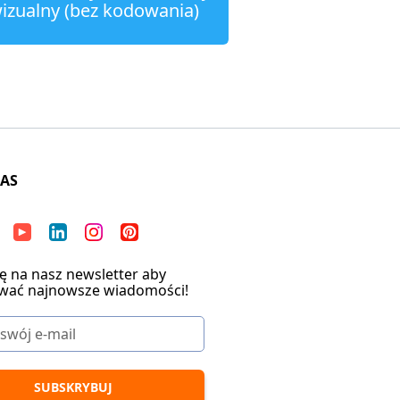
izualny (bez kodowania)
NAS
ię na nasz newsletter aby
wać najnowsze wiadomości!