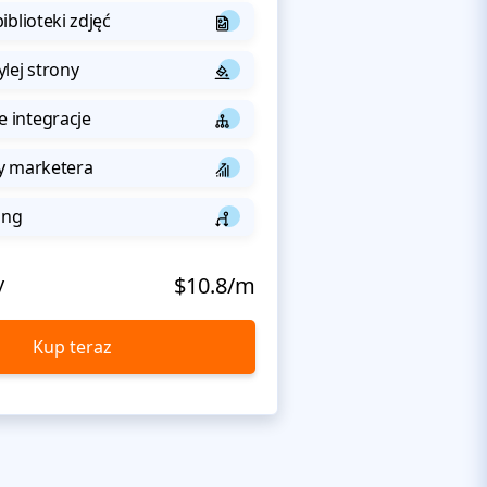
iblioteki zdjęć
lej strony
integracje
y marketera
ing
y
$10.8/m
Kup teraz