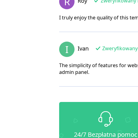
R
Roy
Zweryfikowany k
I truly enjoy the quality of this t
I
Ivan
Zweryfikowany 
The simplicity of features for web
admin panel.
24/7 Bezpłatna pomoc