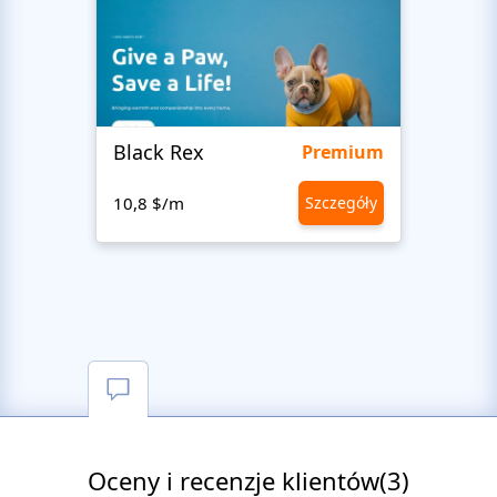
Black Rex
Premium
10,8 $/m
Szczegóły
10,8 
Oceny i recenzje klientów(3)