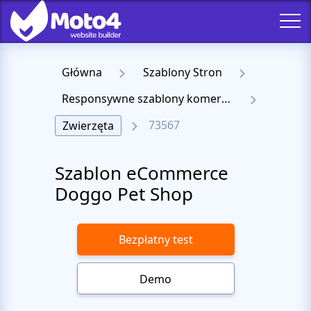
Główna
Szablony Stron
Responsywne szablony komercyjne
73567
Zwierzęta
Szablon eCommerce
Doggo Pet Shop
Bezpłatny test
Demo