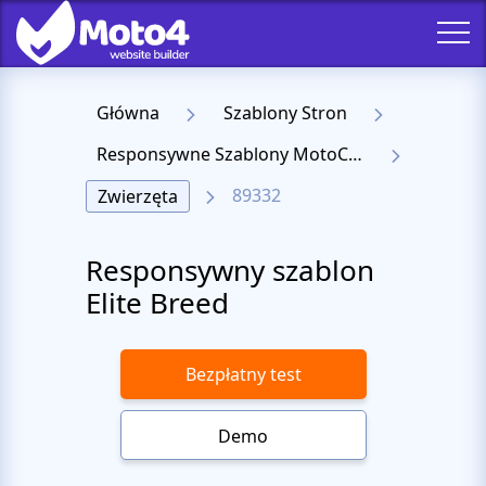
Główna
Szablony Stron
Responsywne Szablony MotoCMS 3
89332
Zwierzęta
Responsywny szablon
Elite Breed
Bezpłatny test
Demo