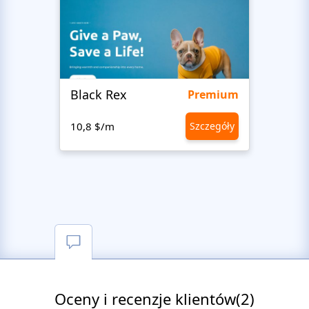
Black Rex
Premium
10,8 $/m
Szczegóły
10,8 
Oceny i recenzje klientów(2)