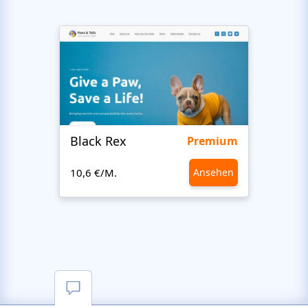
Black Rex
Premium
10,6 €/M.
Ansehen
10,6 €