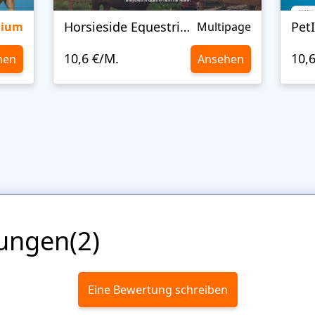
Horsieside Equestrian
Pet
mium
Multipage
10,6 €/M.
10,
hen
Ansehen
ungen(2)
Eine Bewertung schreiben