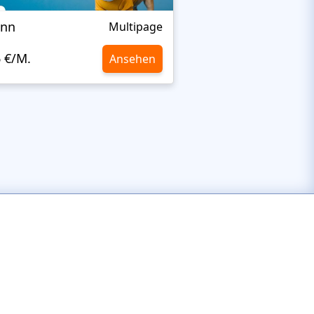
Inn
LifeisWild
Multipage
6 €/M.
10,6 €/M.
Ansehen