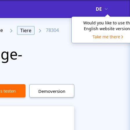
DE
Would you like to use t
English website version
te
78304
Tiere
Take me there
age-
is testen
Demoversion