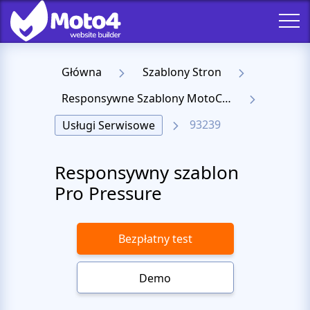
Główna
Szablony Stron
Responsywne Szablony MotoCMS 3
93239
Usługi Serwisowe
Responsywny szablon
Pro Pressure
Bezpłatny test
Demo