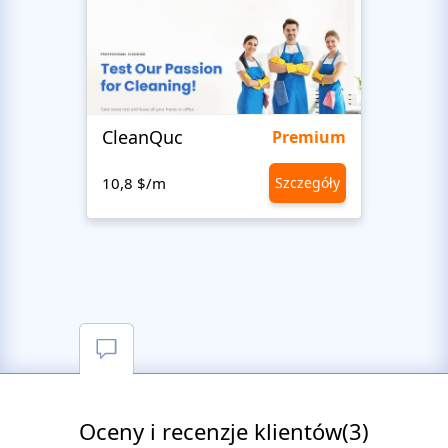
CleanQuc
ROOF
Premium
10,8 $/m
Szczegóły
10,8 
Oceny i recenzje klientów(3)