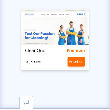
CleanQuc
ROOF
Premium
10,6 €/M.
Ansehen
10,6 €