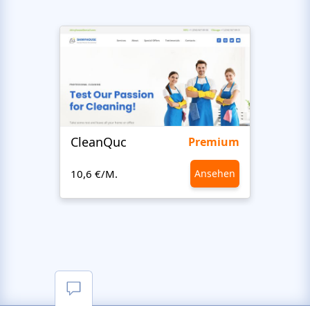
CleanQuc
ROOF
Premium
10,6 €/M.
Ansehen
10,6 €