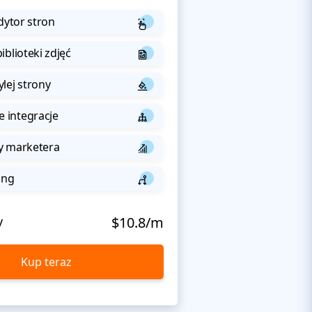
dytor stron
iblioteki zdjęć
lej strony
integracje
y marketera
ing
y
$10.8/m
Kup teraz