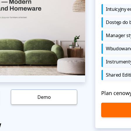
Intuicyjny e
Dostęp do b
Manager sty
Wbudowane 
Instrument
Shared Edit
Plan cenow
Demo
w