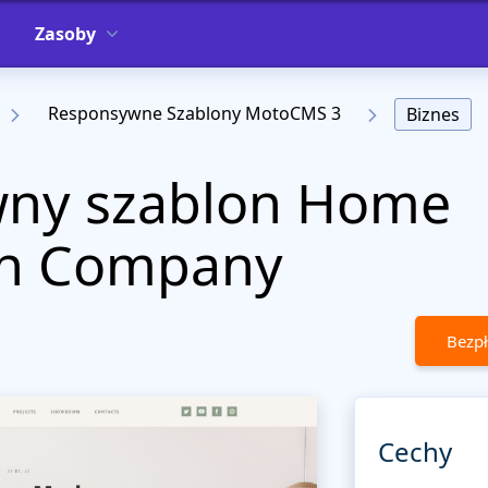
Zasoby
Responsywne Szablony MotoCMS 3
Biznes
ny szablon Home
on Company
Bezpł
Cechy