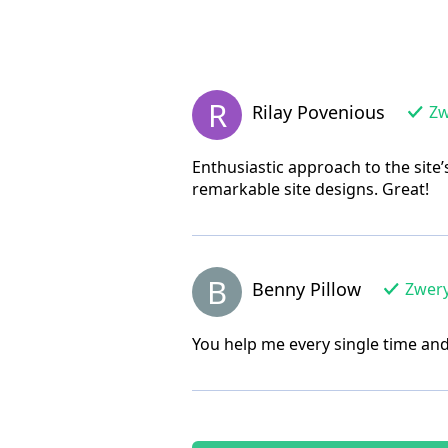
R
Rilay Povenious
Zw
Enthusiastic approach to the site
remarkable site designs. Great!
B
Benny Pillow
Zwery
You help me every single time and