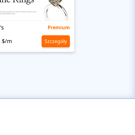
's
Targetty Agency
Premium
8 $/m
10,8 $/m
Szczegóły