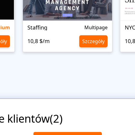
Staffing
NYC
mium
Multipage
10,8 $/m
10,
óły
Szczegóły
e klientów(2)