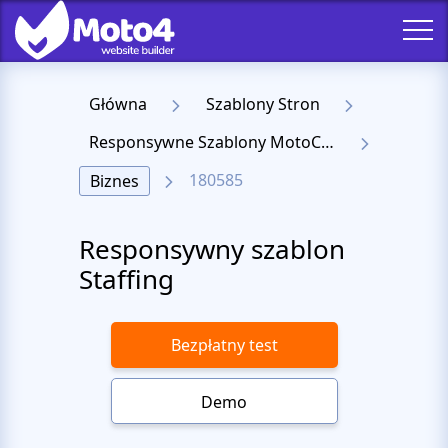
Główna
Szablony Stron
Responsywne Szablony MotoCMS 3
180585
Biznes
Responsywny szablon
Staffing
Bezpłatny test
Demo