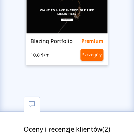
Blazing Portfolio
NYC'
Premium
10,8 $/m
Szczegóły
10,8 
Oceny i recenzje klientów(2)