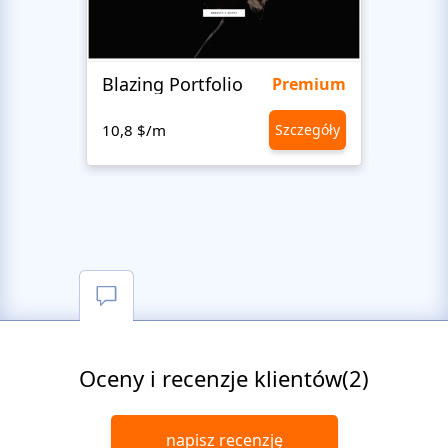
Blazing Portfolio
Staff
Premium
10,8 $/m
Szczegóły
10,8 
Oceny i recenzje klientów(2)
napisz recenzję