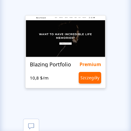
Blazing Portfolio
Staff
Premium
10,8 $/m
Szczegóły
10,8 