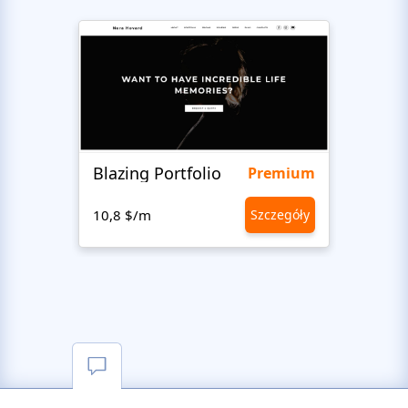
Blazing Portfolio
Staff
Premium
10,8 $/m
Szczegóły
10,8 