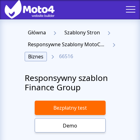
Główna
Szablony Stron
Responsywne Szablony MotoCMS 3
66516
Biznes
Responsywny szablon
Finance Group
Bezpłatny test
Demo