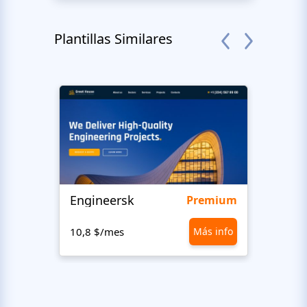
Plantillas Similares
Engineersk
Ceme
Premium
10,8 $/mes
Más info
1