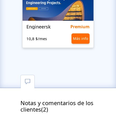
Engineersk
Move
Premium
10,8 $/mes
Más info
10,8 
Notas y comentarios de los
clientes(2)