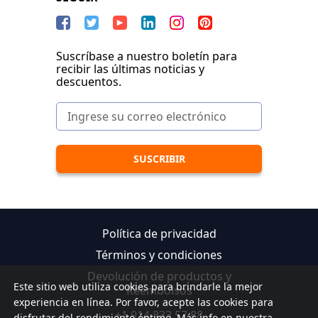
Suscríbase a nuestro boletín para
recibir las últimas noticias y
descuentos.
Política de privacidad
Términos y condiciones
Devolución de productos y
Este sitio web utiliza cookies para brindarle la mejor
Reembolsos
experiencia en línea. Por favor, acepte las cookies para
+1 914 233 57 88
disfrutar del rendimiento óptimo. Más info en nuestra