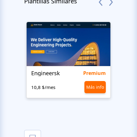
Plantillas Similares
Engineersk
Move
Premium
10,8 $/mes
Más info
10,8 