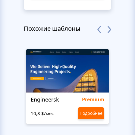
Похожие шаблоны
Engineersk
Move
Premium
10,8 $/мес
Подробнее
10,8 $