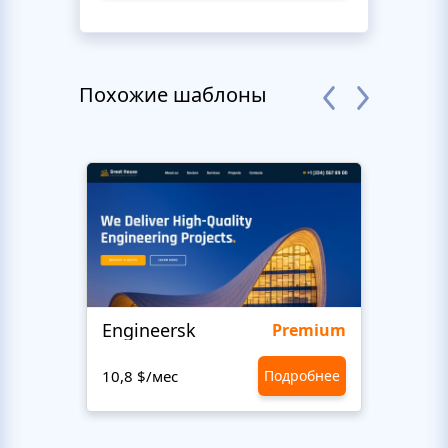
Похожие шаблоны
Engineersk
Ceme
Premium
10,8 $/мес
Подробнее
1