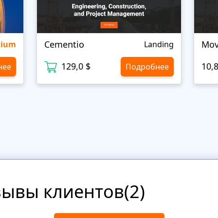
Cementio
Mov
mium
Landing
129,0 $
10,
нее
Подробнее
зывы клиентов(2)