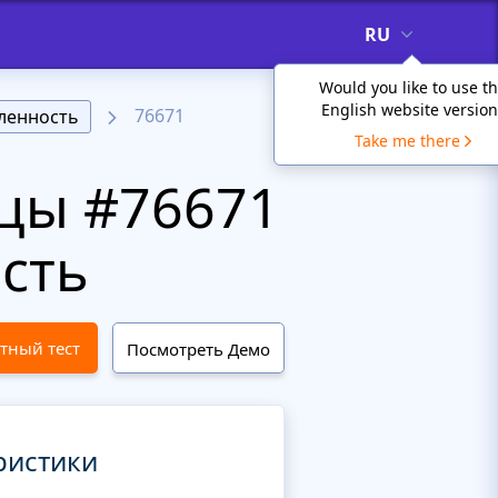
RU
Would you like to use t
English website version
76671
енность
Take me there
цы #76671
сть
тный тест
Посмотреть Демо
ристики