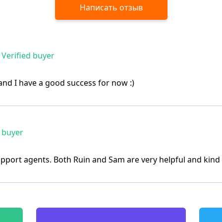
Написать отзыв
Verified buyer
and I have a good success for now :)
 buyer
support agents. Both Ruin and Sam are very helpful and kind