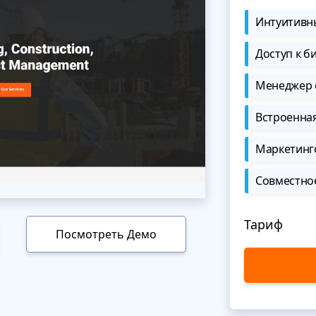
Интуитивны
Доступ к б
Менеджер 
Встроенна
Маркетинг
Совместно
Тариф
Посмотреть Демо