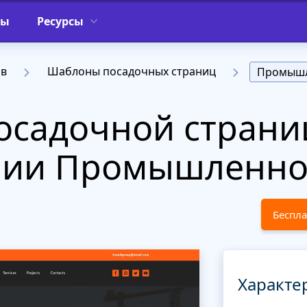
фы
Ресурсы
ов
Шаблоны посадочных страниц
Промышл
осадочной страни
ории Промышленно
Беспла
Характе