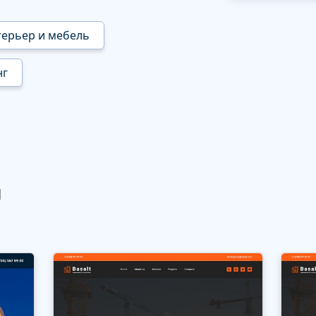
ерьер и мебель
нг
ы