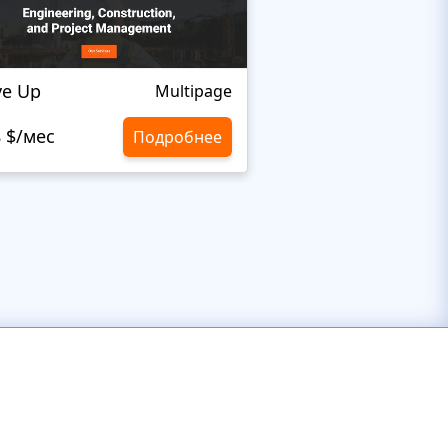
e Up
AltrON
Multipage
8 $/мес
129,0 $
Подробнее