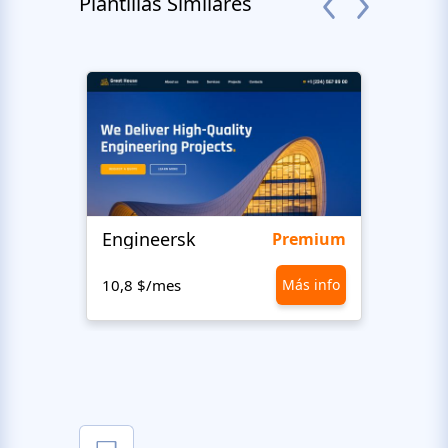
Plantillas Similares
Engineersk
Ceme
Premium
10,8 $/mes
Más info
1