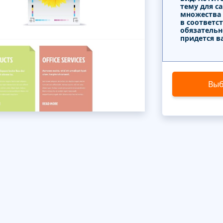
тему для с
множества
в соответс
обязательн
придется в
Выб