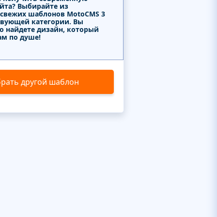
айта? Выбирайте из
 свежих шаблонов MotoCMS 3
твующей категории. Вы
о найдете дизайн, который
ам по душе!
рать другой шаблон