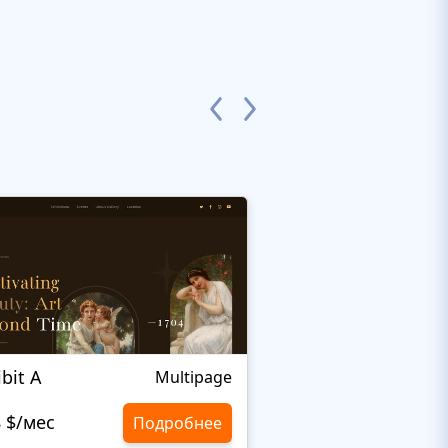
ibit A
Elza
Multipage
8 $/мес
10,8 $/мес
Подробнее