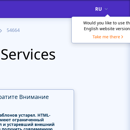
RU
Would you like to use t
English website version
54664
Take me there
Services
ратите Внимание
аблонов устарел. HTML-
меют ограниченный
л и устаревший внешний
е получить современную