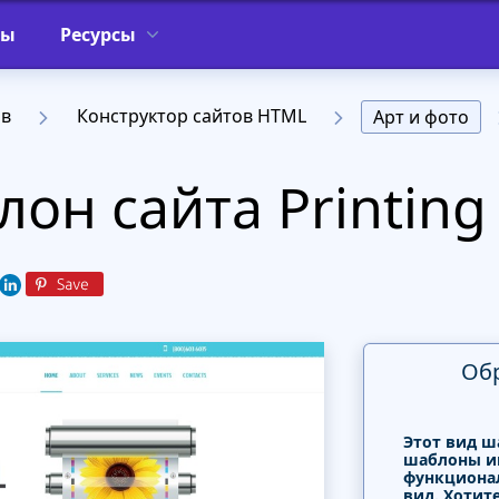
фы
Ресурсы
ов
Конструктор сайтов HTML
Арт и фото
н сайта Printing 
Об
Этот вид ш
шаблоны и
функциона
вид. Хотит