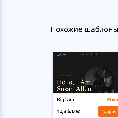
Похожие шаблон
BigCam
Pre
10,8 $/мес
Подроб