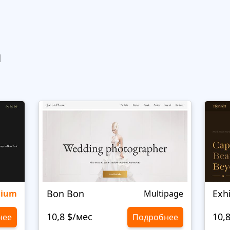
ы
Bon Bon
Exh
mium
Multipage
10,8 $/мес
10,
нее
Подробнее