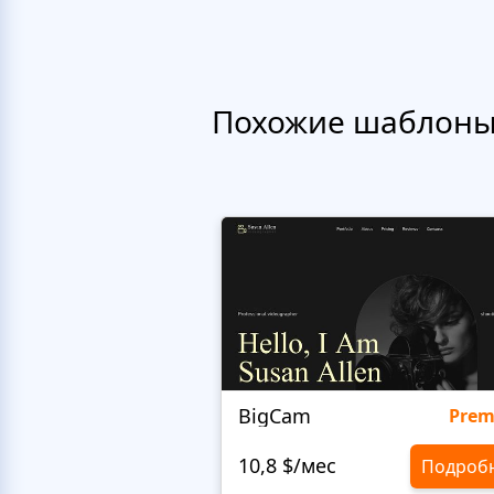
Похожие шаблон
BigCam
Pre
10,8 $/мес
Подроб