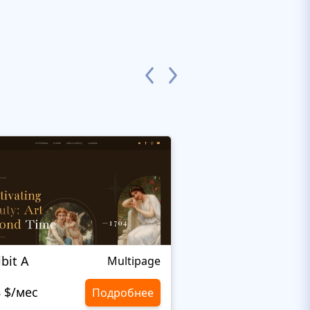
ibit A
Elza
Multipage
8 $/мес
10,8 $/мес
Подробнее