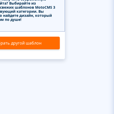
айта? Выбирайте из
 свежих шаблонов MotoCMS 3
твующей категории. Вы
о найдете дизайн, который
ам по душе!
рать другой шаблон