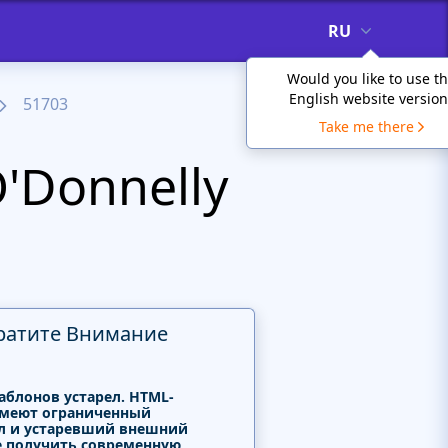
RU
Would you like to use t
English website version
51703
Take me there
'Donnelly
ратите Внимание
аблонов устарел. HTML-
меют ограниченный
л и устаревший внешний
е получить современную