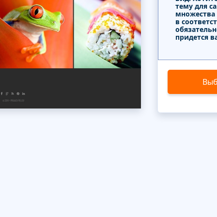
тему для с
множества
в соответс
обязательн
придется в
Выб