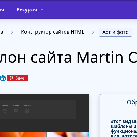
фы
Ресурсы
ов
Конструктор сайтов HTML
Арт и фото
он сайта Martin O
Об
Этот вид ш
шаблоны и
функциона
вид. Хотит