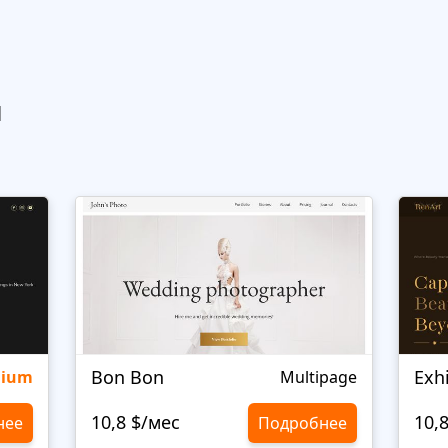
ы
Bon Bon
Exh
mium
Multipage
10,8 $/мес
10,
нее
Подробнее