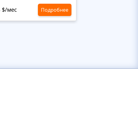
8 $/мес
10,8 $/мес
Подробнее