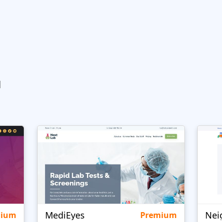
ы
MediEyes
mium
Premium