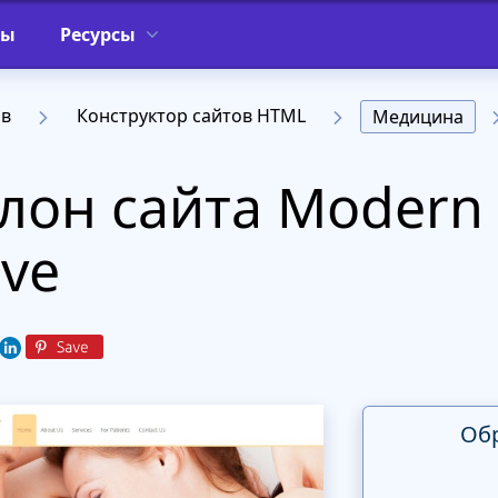
фы
Ресурсы
ов
Конструктор сайтов HTML
Медицина
лон сайта Modern
ive
Об