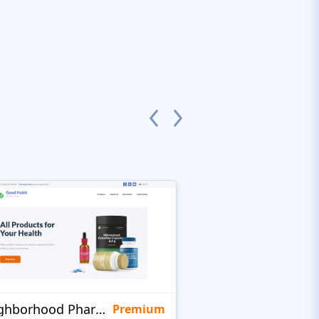
Neighborhood Pharmacy
KidsHealth
Premium