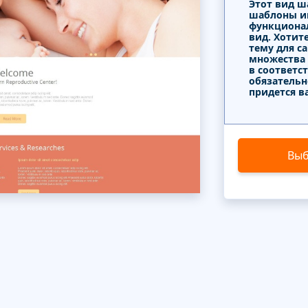
Этот вид ш
шаблоны и
функциона
вид. Хотит
тему для с
множества
в соответс
обязательн
придется в
Выб