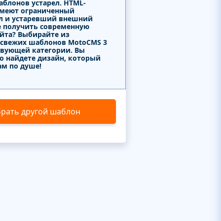
аблонов устарел. HTML-
меют ограниченный
л и устаревший внешний
е получить современную
айта? Выбирайте из
 свежих шаблонов MotoCMS 3
твующей категории. Вы
о найдете дизайн, который
ам по душе!
рать другой шаблон