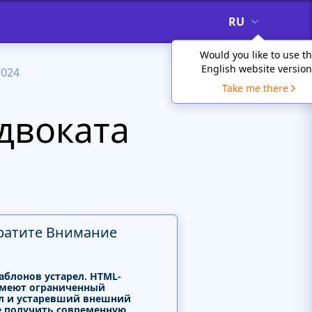
RU
Would you like to use t
English website version
7024
Take me there
двоката
ратите Внимание
аблонов устарел. HTML-
меют ограниченный
л и устаревший внешний
е получить современную