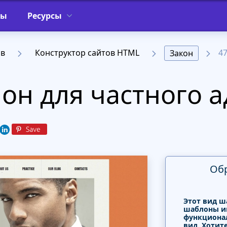
фы
Ресурсы
ов
Конструктор сайтов HTML
4
Закон
он для частного а
Об
Этот вид ш
шаблоны и
функциона
вид. Хотит