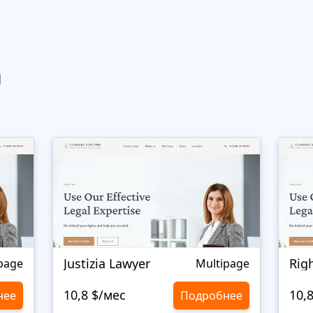
ы
Justizia Lawyer
Rig
page
Multipage
10,8 $/мес
10,
нее
Подробнее