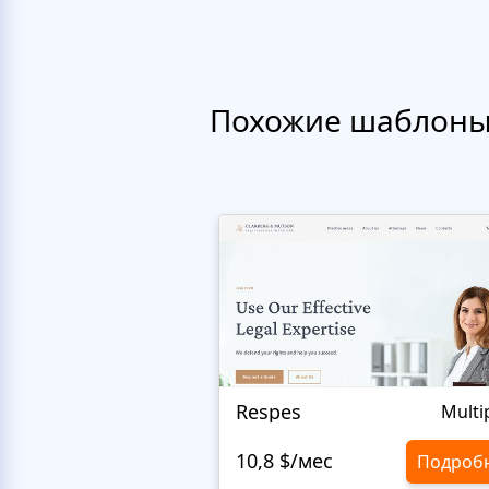
Похожие шаблон
Respes
Multi
10,8 $/мес
Подроб