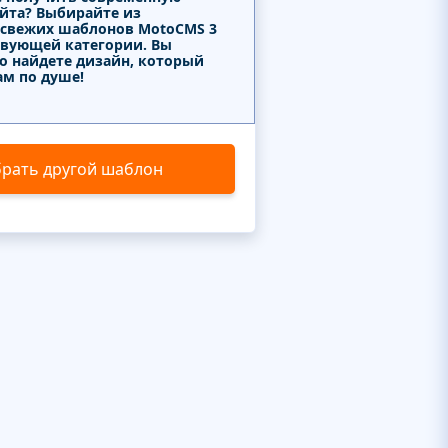
айта? Выбирайте из
 свежих шаблонов MotoCMS 3
твующей категории. Вы
о найдете дизайн, который
ам по душе!
рать другой шаблон