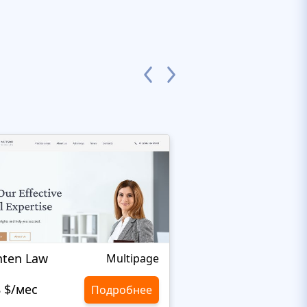
hten Law
Legalor
Multipage
8 $/мес
10,8 $/мес
Подробнее