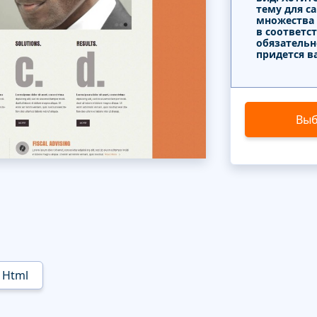
тему для с
множества
в соответс
обязательн
придется в
Выб
Html