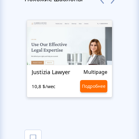
Justizia Lawyer
Righ
Multipage
10,8 $/мес
Подробнее
10,8 $