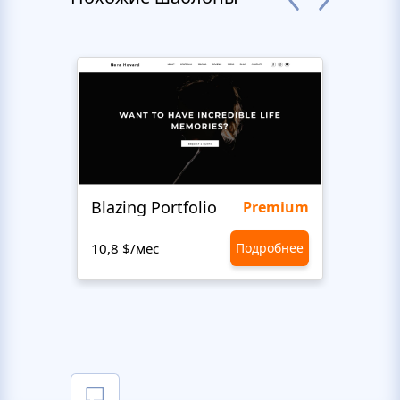
Blazing Portfolio
Staff
Premium
10,8 $/мес
Подробнее
10,8 $