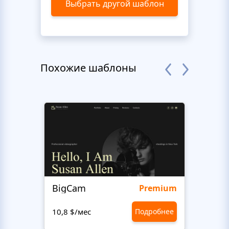
Выбрать другой шаблон
Похожие шаблоны
BigCam
Bon 
Premium
10,8 $/мес
Подробнее
10,8 $