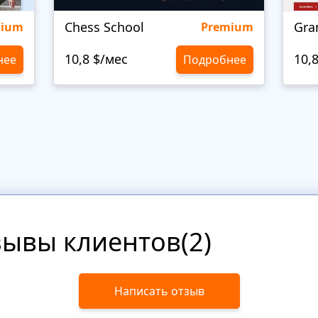
Chess School
Gra
mium
Premium
10,8 $/мес
10,
нее
Подробнее
зывы клиентов(2)
Написать отзыв