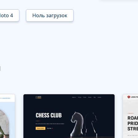
oto 4
Ноль загрузок
ы