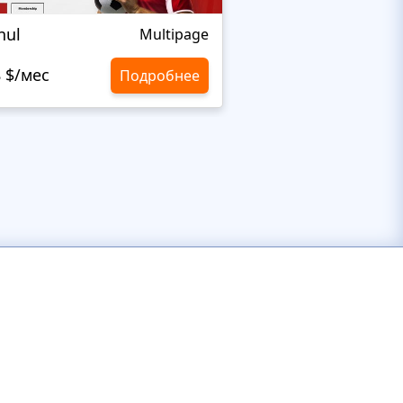
nul
Nextprest Extrem
Multipage
8 $/мес
10,8 $/мес
Подробнее