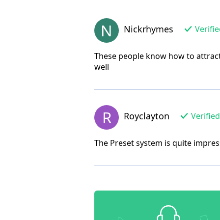
N
Nickrhymes
Verifi
These people know how to attract 
well
R
Royclayton
Verifie
The Preset system is quite impres