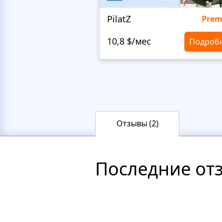
PilatZ
Pre
10,8 $/мес
Подроб
Отзывы (2)
Последние от