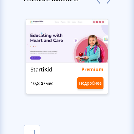
StartiKid
SayH
Premium
10,8 $/мес
Подробнее
10,8 $