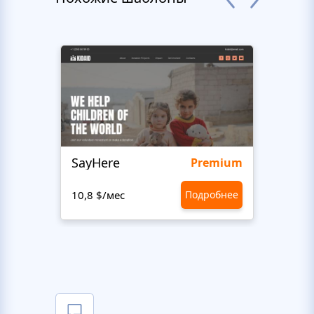
SayHere
BusU
Premium
10,8 $/мес
Подробнее
10,8 $