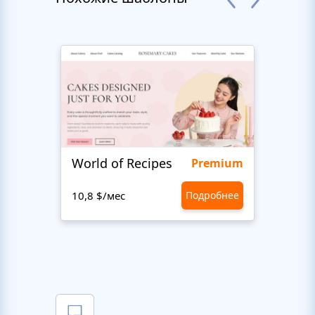
World of Recipes
King
Premium
10,8 $/мес
Подробнее
10,8 $