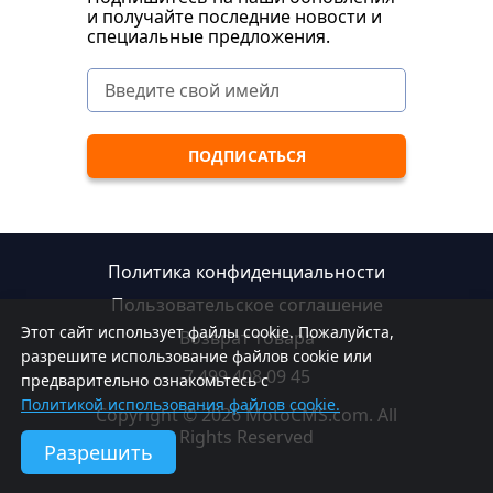
и получайте последние новости и
специальные предложения.
Политика конфиденциальности
Пользовательское соглашение
Этот сайт использует файлы cookie. Пожалуйста,
Возврат товара
разрешите использование файлов cookie или
7 499 408 09 45
предварительно ознакомьтесь с
Политикой использования файлов cookie.
Copyright © 2026 MotoCMS.com. All
Rights Reserved
Разрешить