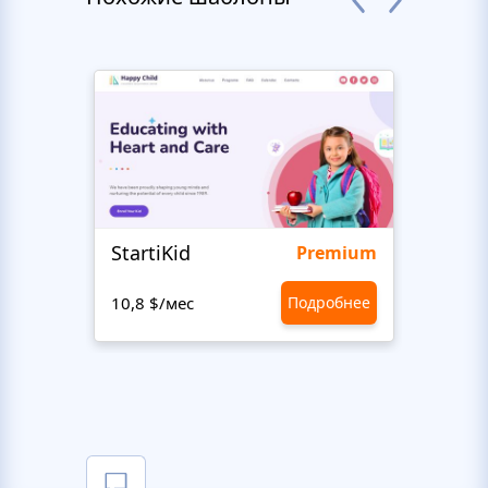
StartiKid
SayH
Premium
10,8 $/мес
Подробнее
10,8 $