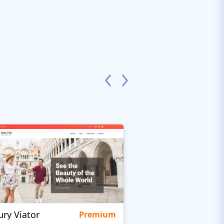
ury Viator
Viator
Premium