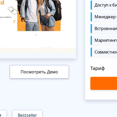
Доступ к б
Менеджер 
Встроенна
Маркетинг
Совместно
Тариф
Посмотреть Демо
м
Bestseller