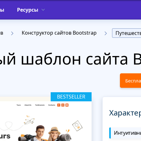
фы
Ресурсы
ов
Конструктор сайтов Bootstrap
Путешест
й шаблон сайта B
Беспла
BESTSELLER
Характе
Интуитивны