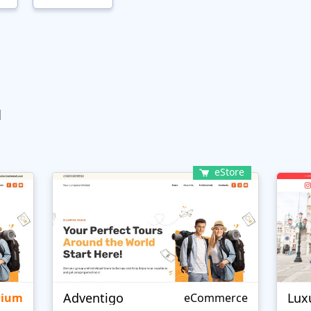
ы
eStore
Adventigo
Lux
mium
eCommerce