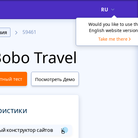
RU
Would you like to use t
English website version
59461
вия
Take me there
obo Travel
тный тест
Посмотреть Демо
ристики
й конструктор сайтов