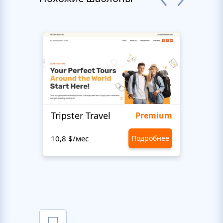
Tripster Travel
Adve
Premium
10,8 $/мес
Подробнее
10,8 $