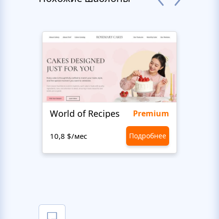
World of Recipes
King
Premium
10,8 $/мес
Подробнее
10,8 $